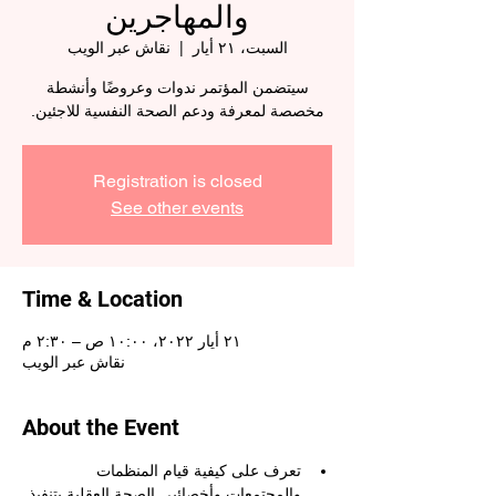
والمهاجرين
السبت، ٢١ أيار
  |  
نقاش عبر الويب
سيتضمن المؤتمر ندوات وعروضًا وأنشطة
مخصصة لمعرفة ودعم الصحة النفسية للاجئين.
Registration is closed
See other events
Time & Location
٢١ أيار ٢٠٢٢، ١٠:٠٠ ص – ٢:٣٠ م
نقاش عبر الويب
About the Event
تعرف على كيفية قيام المنظمات 
والمجتمعات وأخصائيي الصحة العقلية بتنفيذ 