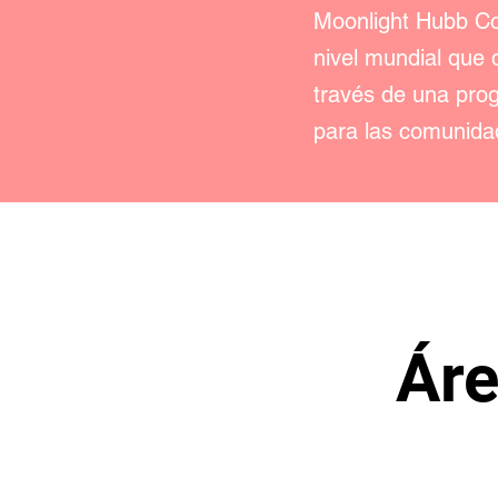
Moonlight Hubb Con
nivel mundial que 
través de una pro
para las comunida
Áre