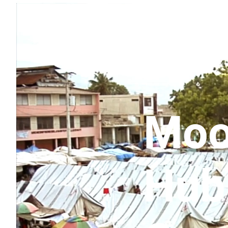
Moo
Hub