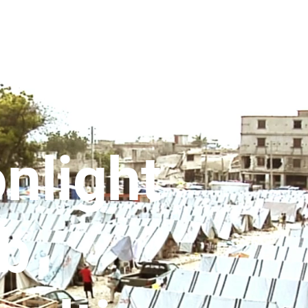
nlight
b