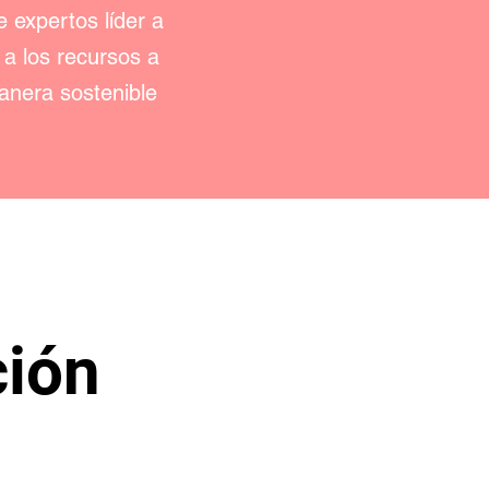
 expertos líder a
 a los recursos a
anera sostenible
ción