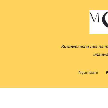
Kuwawezesha raia na mas
unaowaz
Nyumbani
K