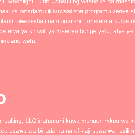
 hii, Moonlight Hubb Consulting washirika na mashiri
haki za binadamu ili kuwasilisha programu zenye at
fauti, uwezeshaji na ujumuishi. Tunatafuta kutoa uf
a afya ya kimwili ya maeneo bunge yetu, afya ya ak
hirikiano wetu.
o
nsulting, LLC inatamani kuwa mshauri mkuu wa kim
ea usawa wa binadamu na ufikiaji sawa wa rasilimal