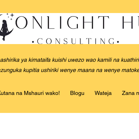
hirika ya kimataifa kuishi uwezo wao kamili na kuathi
unguka kupitia ushiriki wenye maana na wenye matoke
utana na Mshauri wako!
Blogu
Wateja
Zana n