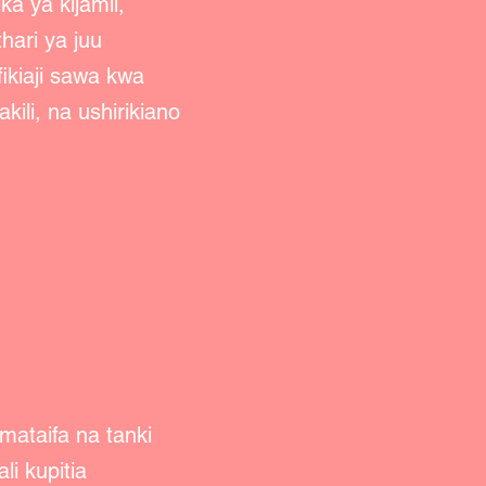
ka ya kijamii,
hari ya juu
ikiaji sawa kwa
ili, na ushirikiano
ataifa na tanki
i kupitia