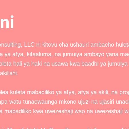
ni
nsulting, LLC ni kitovu cha ushauri ambacho hul
ika ya afya, kitaaluma, na jumuiya ambayo yana m
oleta hali ya haki na usawa kwa baadhi ya jumuiy
ilishi.
itolea kuleta mabadiliko ya afya, afya ya akili, na 
pa watu tunaowaunga mkono ujuzi na ujasiri unaoh
mabadiliko kwa uwezeshaji wao na uwezeshaji wa