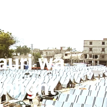
auri wa
nlight