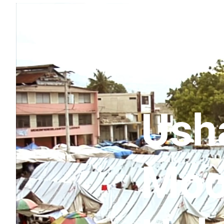
Ush
Moo