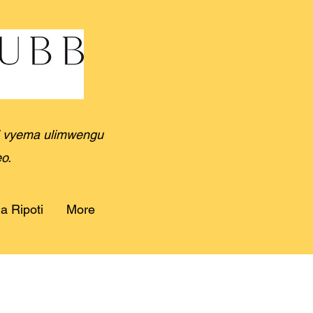
ri vyema ulimwengu
o.
a Ripoti
More