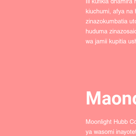
Ili kufikia dhamira
kiuchumi, afya na 
zinazokumbatia uto
huduma zinazosaidi
wa jamii kupitia us
Maon
Moonlight Hubb Co
ya wasomi inayotet