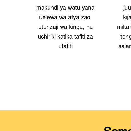
makundi ya watu yana
juu
uelewa wa afya zao,
kij
utunzaji wa kinga, na
mikak
ushiriki katika tafiti za
ten
utafiti
sala