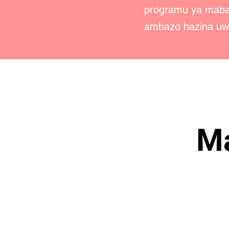
programu ya mabad
ambazo hazina uwa
Ma