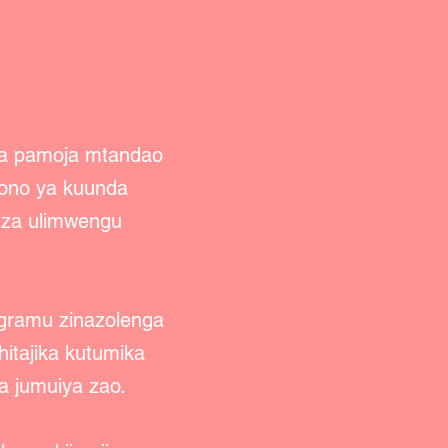
eta pamoja mtandao
aono ya kuunda
a za ulimwengu
programu zinazolenga
itajika kutumika
 jumuiya zao.