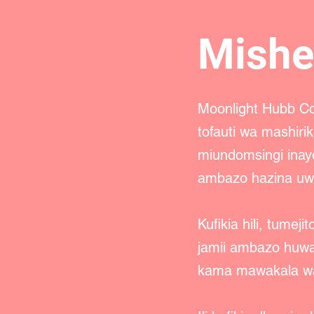
Mishe
Moonlight Hubb Co
tofauti wa mashir
miundomsingi inay
ambazo hazina uwak
Kufikia hili, tumej
jamii ambazo huwa
kama mawakala wa 