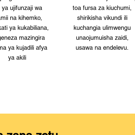
 ya ujifunzaji wa
toa fursa za kiuchumi,
amii na kihemko,
shirikisha vikundi ili
ati ya kukabiliana,
kuchangia ulimwengu
geneza mazingira
unaojumuisha zaidi,
ma ya kujadili afya
usawa na endelevu.
ya akili